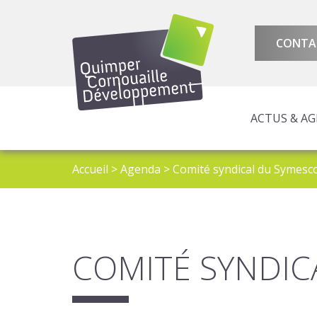
CONTA
ACTUS & A
AMÉNAGEMENT 
ATTRACTIVITÉ 
PROGRAMMES E
Accueil
>
Agenda
>
Comité syndical du Symesc
COMITÉ SYNDIC