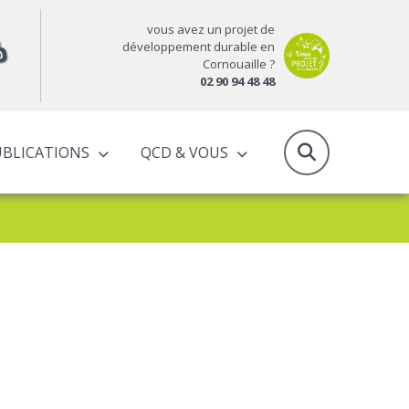
vous avez un projet de
développement durable en
Cornouaille ?
02 90 94 48 48
UBLICATIONS
QCD & VOUS
RAPPORTS D’ACTIVITÉS & PROGRAMMES PARTENARIAUX