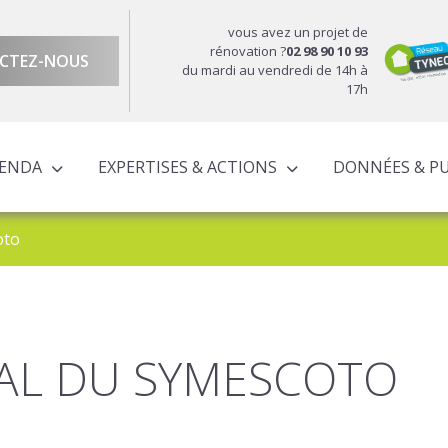
vous avez un projet de
rénovation ?
02 98 90 10 93
CTEZ-NOUS
du mardi au vendredi de 14h à
17h
GENDA
EXPERTISES & ACTIONS
DONNÉES & P
DU TERRITOIRE
ÉCONOMIQUE ET TERRITORIALE
UROPÉENS TERRITORIALISÉS
ACTIONS À L’ÉCHELLE CORNOUAILLAISE
ACTIONS POUR LE COMPTE DES PARTENAIRES
oto
AL DU SYMESCOTO