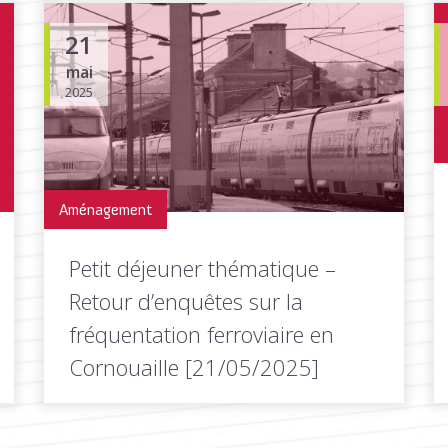
21
mai
2025
Aménagement
Petit déjeuner thématique –
Retour d’enquêtes sur la
fréquentation ferroviaire en
Cornouaille [21/05/2025]
Depuis la fin de la période COVID en 2021,