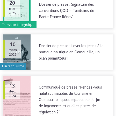
20
Dossier de presse : Signature des
mai
conventions QCD – Territoires de
2025
Pacte France Rénov’
Transition énergétique
10
Dossier de presse : Lever les freins à la
mars
pratique nautique en Cornouaille, un
2025
bilan prometteur !
Filière tourisme
13
Communiqué de presse “Rendez-vous
déc.
habitat : meublés de tourisme en
2024
Cornouaille : quels impacts sur l’offre
de logements et quelles pistes de
régulation ?”