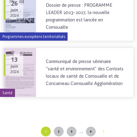
26
Dossier de presse : PROGRAMME
juin
LEADER 2023-2027, la nouvelle
2024
programmation est lancée en
Cornouaille
Programmes européens territorialisés
13
Communiqué de presse séminaire
juin
“santé et environnement” des Contrats
2024
locaux de santé de Cornouaille et de
Concarneau Cornouaille Agglomération
Santé
…
1
2
3
6