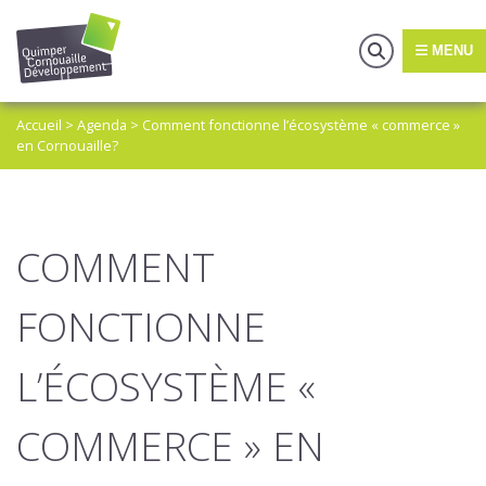
MENU
Accueil
>
Agenda
>
Comment fonctionne l’écosystème « commerce »
en Cornouaille?
COMMENT
FONCTIONNE
L’ÉCOSYSTÈME «
COMMERCE » EN