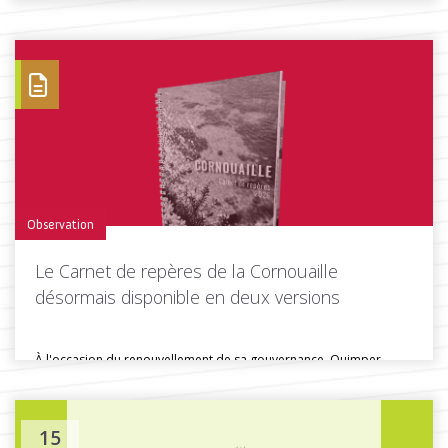
ses missions, ses...
Toutes les actus de cette rubrique
LIRE LA SUITE
Observation
Le Carnet de repères de la Cornouaille
désormais disponible en deux versions
À l'occasion du renouvellement de sa gouvernance, Quimper
Cornouaille Développement a conçu...
15