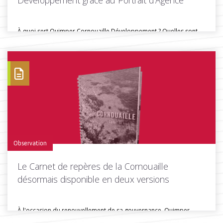
Développement grâce au Portrait d’Agence
À quoi sert Quimper Cornouaille Développement ? Quelles sont
ses missions, ses...
Toutes les actus de cette rubrique
LIRE LA SUITE
Observation
Le Carnet de repères de la Cornouaille
désormais disponible en deux versions
À l'occasion du renouvellement de sa gouvernance, Quimper
Cornouaille Développement a conçu...