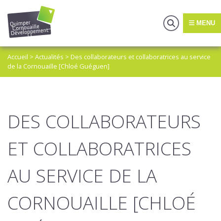
MENU
Accueil
>
Actualités
>
Des collaborateurs et collaboratrices au service
de la Cornouaille [Chloé Guéguen]
DES COLLABORATEURS
ET COLLABORATRICES
AU SERVICE DE LA
CORNOUAILLE [CHLOÉ