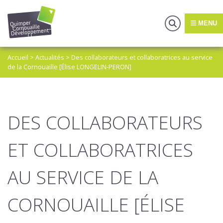
MENU
Accueil
>
Actualités
>
Des collaborateurs et collaboratrices au service
de la Cornouaille [Élise LONGELIN-PERON]
DES COLLABORATEURS
ET COLLABORATRICES
AU SERVICE DE LA
CORNOUAILLE [ÉLISE