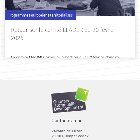
Programmes européens territorialisés
Retour sur le comité LEADER du 20 février
2026
Le comité LEADER Cornouaille s’est réuni le 20 février dans sa
composition...
Toutes les actus de cette rubrique
LIRE LA SUITE
Contactez-nous
24 route de Cuzon
29018 Quimper cedex