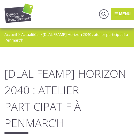
MENU
Accueil
>
Actualités
>
[DLAL FEAMP] Horizon 2040 : atelier participatif à
Penmarc’h
[DLAL FEAMP] HORIZON
2040 : ATELIER
PARTICIPATIF À
PENMARC’H