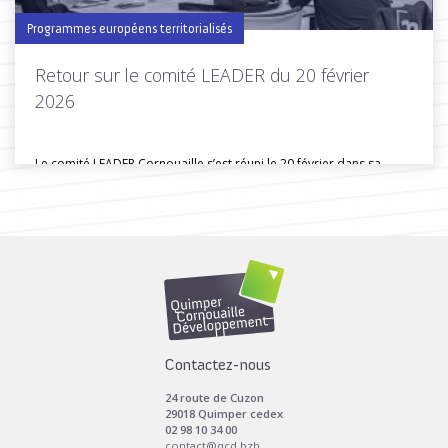
Programmes européens territorialisés
Retour sur le comité LEADER du 20 février
2026
Le comité LEADER Cornouaille s’est réuni le 20 février dans sa
composition...
Toutes les actus de cette rubrique
LIRE LA SUITE
Contactez-nous
24 route de Cuzon
29018 Quimper cedex
02 98 10 34 00
contact@qcd.bzh