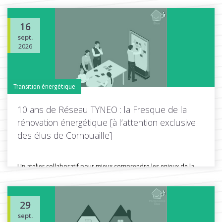
16
sept.
Toutes les actus de cette rubrique
LIRE LA SUITE
2026
Transition énergétique
10 ans de Réseau TYNEO : la Fresque de la
rénovation énergétique [à l’attention exclusive
des élus de Cornouaille]
Un atelier collaboratif pour mieux comprendre les enjeux de la
rénovation énergétique...
29
sept.
Toutes les actus de cette rubrique
LIRE LA SUITE