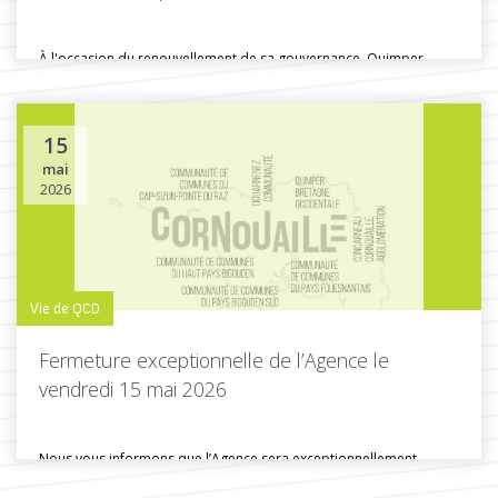
À l'occasion du renouvellement de sa gouvernance, Quimper
Cornouaille Développement a conçu...
15
mai
Toutes les actus de cette rubrique
LIRE LA SUITE
2026
Vie de QCD
Fermeture exceptionnelle de l’Agence le
vendredi 15 mai 2026
Nous vous informons que l’Agence sera exceptionnellement
fermée ce vendredi 15 mai...