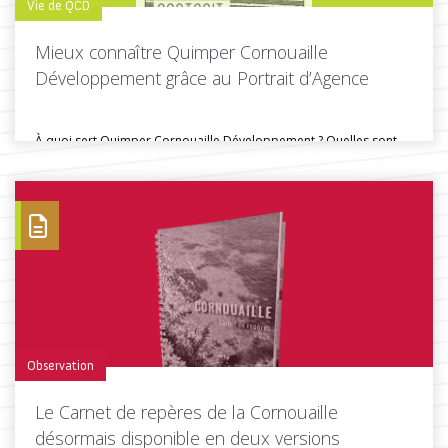
Vie de QCD
Mieux connaître Quimper Cornouaille
Développement grâce au Portrait d’Agence
À quoi sert Quimper Cornouaille Développement ? Quelles sont
ses missions, ses...
Toutes les actus de cette rubrique
LIRE LA SUITE
Observation
Le Carnet de repères de la Cornouaille
désormais disponible en deux versions