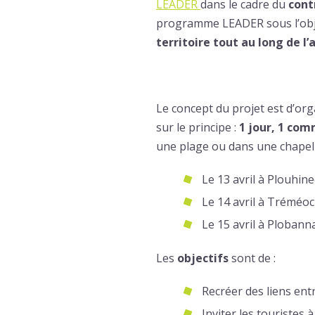
LEADER
dans le cadre du
cont
programme LEADER sous l’obj
territoire tout au long de l’
Le concept du projet est d’or
sur le principe :
1 jour, 1 com
une plage ou dans une chapell
Le 13 avril à Plouhin
Le 14 avril à Tréméoc
Le 15 avril à Plobann
Les
objectifs
sont de :
Recréer des liens ent
Inviter les touristes 