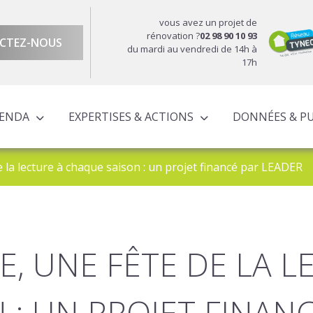
vous avez un projet de
rénovation ?
02 98 90 10 93
CTEZ-NOUS
du mardi au vendredi de 14h à
17h
GENDA
EXPERTISES & ACTIONS
DONNÉES & P
DU TERRITOIRE
ÉCONOMIQUE ET TERRITORIALE
UROPÉENS TERRITORIALISÉS
ACTIONS À L’ÉCHELLE CORNOUAILLAISE
ACTIONS POUR LE COMPTE DES PARTENAIRES
de la lecture à chaque saison : un projet financé par LEADER
RE, UNE FÊTE DE LA L
 : UN PROJET FINAN