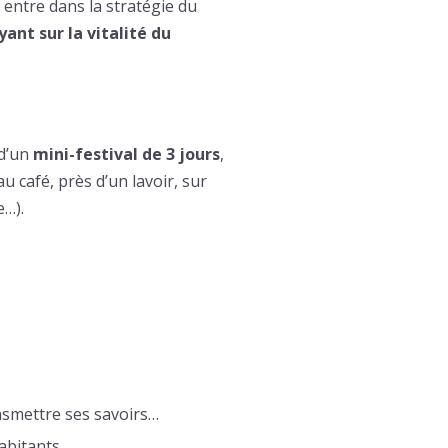
 entre dans la stratégie du
ant sur la vitalité du
 d’un
mini-festival de 3 jours
,
au café, près d’un lavoir, sur
e…).
ansmettre ses savoirs…
habitants,