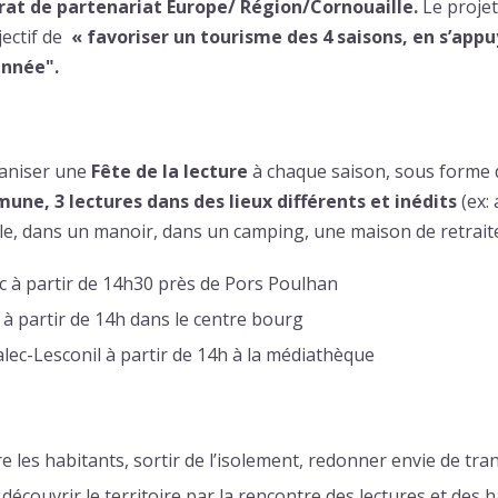
rat de partenariat Europe/ Région/Cornouaille.
Le projet
ectif de
« favoriser un tourisme des 4 saisons, en s’appuy
année".
ganiser une
Fête de la lecture
à chaque saison, sous forme
mune, 3 lectures dans des lieux différents et inédits
(ex: 
e, dans un manoir, dans un camping, une maison de retrait
ec à partir de 14h30 près de Pors Poulhan
 à partir de 14h dans le centre bourg
alec-Lesconil à partir de 14h à la médiathèque
re les habitants, sortir de l’isolement, redonner envie de tr
à découvrir le territoire par la rencontre des lectures et des 