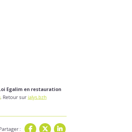
Loi Egalim en restauration
s
. Retour sur
ialys.bzh
Partager :