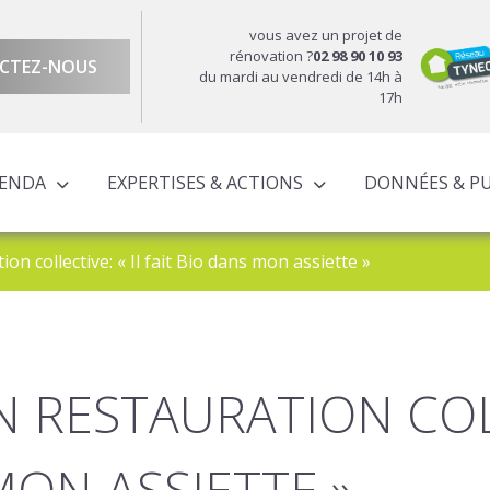
vous avez un projet de
rénovation ?
02 98 90 10 93
CTEZ-NOUS
du mardi au vendredi de 14h à
17h
GENDA
EXPERTISES & ACTIONS
DONNÉES & P
DU TERRITOIRE
ÉCONOMIQUE ET TERRITORIALE
UROPÉENS TERRITORIALISÉS
ACTIONS À L’ÉCHELLE CORNOUAILLAISE
ACTIONS POUR LE COMPTE DES PARTENAIRES
ion collective: « Il fait Bio dans mon assiette »
EN RESTAURATION COL
MON ASSIETTE »