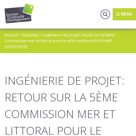
MENU
Accueil
>
Actualités
>
Ingénierie de projet: retour sur la 5ème
Commission mer et littoral pour le volet territorial du FEAMP
[25/02/2019]
INGÉNIERIE DE PROJET:
RETOUR SUR LA 5ÈME
COMMISSION MER ET
LITTORAL POUR LE