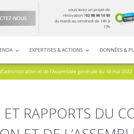
vous avez un projet de
rénovation ?
02 98 90 10 93
CTEZ-NOUS
du mardi au vendredi de 14h à
17h
GENDA
EXPERTISES & ACTIONS
DONNÉES & P
DU TERRITOIRE
ÉCONOMIQUE ET TERRITORIALE
UROPÉENS TERRITORIALISÉS
ACTIONS À L’ÉCHELLE CORNOUAILLAISE
ACTIONS POUR LE COMPTE DES PARTENAIRES
 d’administration et de l’Assemblée générale du 10 mai 2022
 ET RAPPORTS DU C
ION ET DE L’ASSEMB