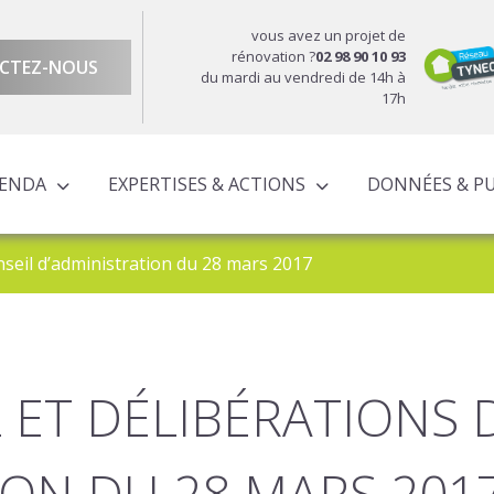
vous avez un projet de
rénovation ?
02 98 90 10 93
CTEZ-NOUS
du mardi au vendredi de 14h à
17h
GENDA
EXPERTISES & ACTIONS
DONNÉES & P
DU TERRITOIRE
ÉCONOMIQUE ET TERRITORIALE
UROPÉENS TERRITORIALISÉS
ACTIONS À L’ÉCHELLE CORNOUAILLAISE
ACTIONS POUR LE COMPTE DES PARTENAIRES
nseil d’administration du 28 mars 2017
 ET DÉLIBÉRATIONS 
ION DU 28 MARS 201