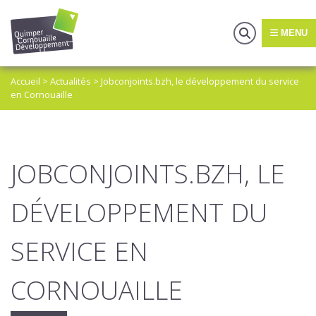
MENU
Accueil
>
Actualités
>
Jobconjoints.bzh, le développement du service
en Cornouaille
JOBCONJOINTS.BZH, LE
DÉVELOPPEMENT DU
SERVICE EN
CORNOUAILLE