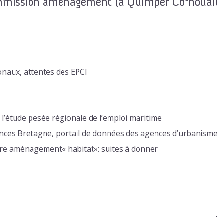
ommission aménagement (à Quimper Cornouai
ionaux, attentes des EPCI
 l’étude pesée régionale de l’emploi maritime
ces Bretagne, portail de données des agences d’urbanism
ire aménagement« habitat»: suites à donner