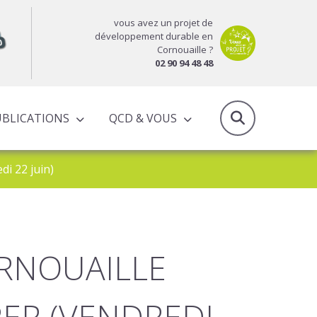
vous avez un projet de
développement durable en
Cornouaille ?
02 90 94 48 48
UBLICATIONS
QCD & VOUS
RAPPORTS D’ACTIVITÉS & PROGRAMMES PARTENARIAUX
di 22 juin)
RNOUAILLE
PER (VENDREDI