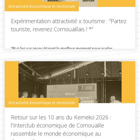
Attractivité économique et territoriale
Expérimentation attractivité x tourisme : “Partez
touriste, revenez Cornouaillais ! *”
"Et si les vacances étaient le meilleur moment pour parler
d'installation ?"...
Toutes les actus de cette rubrique
LIRE LA SUITE
Attractivité économique et territoriale
Retour sur les 10 ans du Kerneko 2026 :
l’Interclub économique de Cornouaille
rassemble le monde économique au