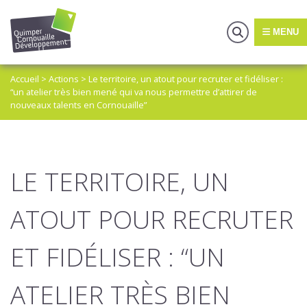
MENU
Accueil
>
Actions
>
Le territoire, un atout pour recruter et fidéliser :
“un atelier très bien mené qui va nous permettre d’attirer de
nouveaux talents en Cornouaille”
LE TERRITOIRE, UN
ATOUT POUR RECRUTER
ET FIDÉLISER : “UN
ATELIER TRÈS BIEN