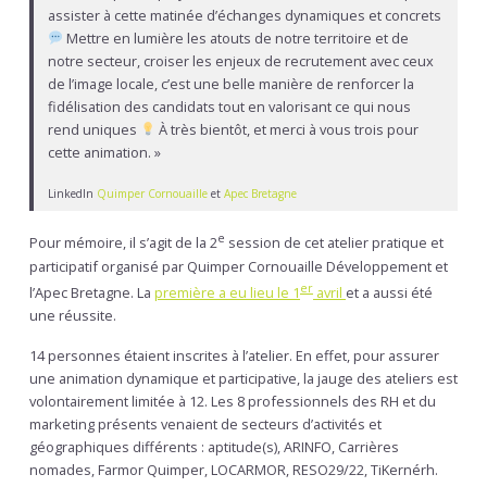
assister à cette matinée d’échanges dynamiques et concrets
Mettre en lumière les atouts de notre territoire et de
notre secteur, croiser les enjeux de recrutement avec ceux
de l’image locale, c’est une belle manière de renforcer la
fidélisation des candidats tout en valorisant ce qui nous
rend uniques
À très bientôt, et merci à vous trois pour
cette animation. »
LinkedIn
Quimper Cornouaille
et
Apec Bretagne
e
Pour mémoire, il s’agit de la 2
session de cet atelier pratique et
participatif organisé par Quimper Cornouaille Développement et
er
l’Apec Bretagne. La
première a eu lieu le 1
avril
et a aussi été
une réussite.
14 personnes étaient inscrites à l’atelier. En effet, pour assurer
une animation dynamique et participative, la jauge des ateliers est
volontairement limitée à 12. Les 8 professionnels des RH et du
marketing présents venaient de secteurs d’activités et
géographiques différents : aptitude(s), ARINFO, Carrières
nomades, Farmor Quimper, LOCARMOR, RESO29/22, TiKernérh.