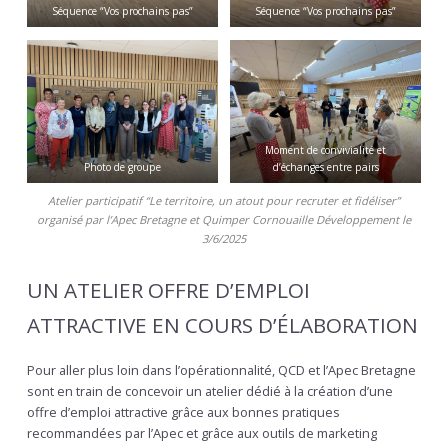
Séquence “Vos prochains pas”
Séquence “Vos prochains pas”
Moment de convivialité et
Photo de groupe
d’échanges entre pairs
Atelier participatif “Le territoire, un atout pour recruter et fidéliser”
organisé par l’Apec Bretagne et Quimper Cornouaille Développement le
3/6/2025
UN ATELIER OFFRE D’EMPLOI
ATTRACTIVE EN COURS D’ÉLABORATION
Pour aller plus loin dans l’opérationnalité, QCD et l’Apec Bretagne
sont en train de concevoir un atelier dédié à la création d’une
offre d’emploi attractive grâce aux bonnes pratiques
recommandées par l’Apec et grâce aux outils de marketing