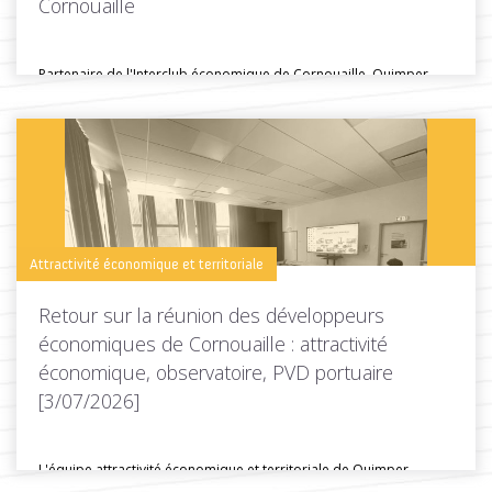
Cornouaille
Partenaire de l'Interclub économique de Cornouaille, Quimper
Cornouaille Développement était présente lors...
Toutes les actus de cette rubrique
LIRE LA SUITE
Attractivité économique et territoriale
Retour sur la réunion des développeurs
économiques de Cornouaille : attractivité
économique, observatoire, PVD portuaire
[3/07/2026]
L'équipe attractivité économique et territoriale de Quimper
Cornouaille Développpement a organisé une...