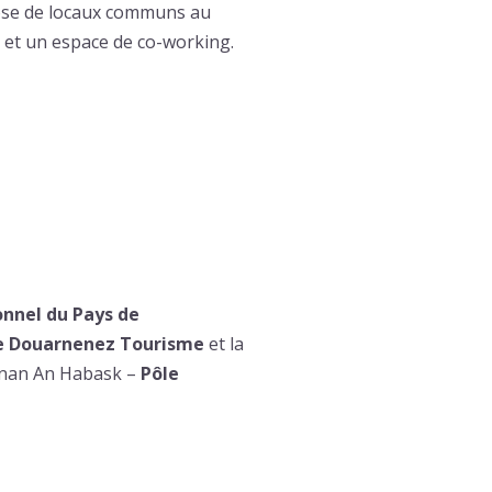
spose de locaux communs au
s et un espace de co-working.
nnel du Pays de
me Douarnenez Tourisme
et la
Kenan An Habask –
Pôle