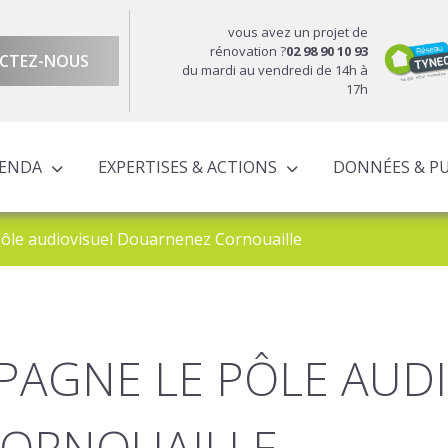
vous avez un projet de
rénovation ?
02 98 90 10 93
CTEZ-NOUS
du mardi au vendredi de 14h à
17h
GENDA
EXPERTISES & ACTIONS
DONNÉES & P
DU TERRITOIRE
ÉCONOMIQUE ET TERRITORIALE
UROPÉENS TERRITORIALISÉS
ACTIONS À L’ÉCHELLE CORNOUAILLAISE
ACTIONS POUR LE COMPTE DES PARTENAIRES
le audiovisuel Douarnenez Cornouaille
AGNE LE PÔLE AUDI
ORNOUAILLE