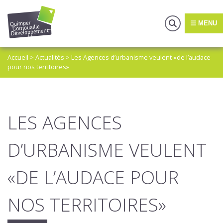
MENU
Accueil
>
Actualités
>
Les Agences d’urbanisme veulent «de l’audace
pour nos territoires»
LES AGENCES
D’URBANISME VEULENT
«DE L’AUDACE POUR
NOS TERRITOIRES»