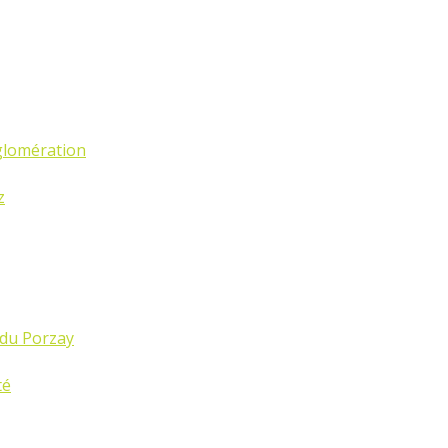
glomération
z
 du Porzay
té