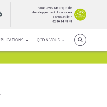
vous avez un projet de
développement durable en
Cornouaille ?
02 90 94 48 48
UBLICATIONS
QCD & VOUS
RAPPORTS D’ACTIVITÉS & PROGRAMMES PARTENARIAUX
E