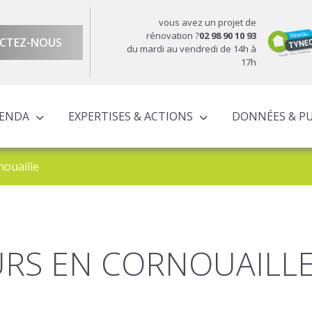
vous avez un projet de
rénovation ?
02 98 90 10 93
CTEZ-NOUS
du mardi au vendredi de 14h à
17h
GENDA
EXPERTISES & ACTIONS
DONNÉES & P
DU TERRITOIRE
ÉCONOMIQUE ET TERRITORIALE
UROPÉENS TERRITORIALISÉS
ACTIONS À L’ÉCHELLE CORNOUAILLAISE
ACTIONS POUR LE COMPTE DES PARTENAIRES
nouaille
URS EN CORNOUAILL