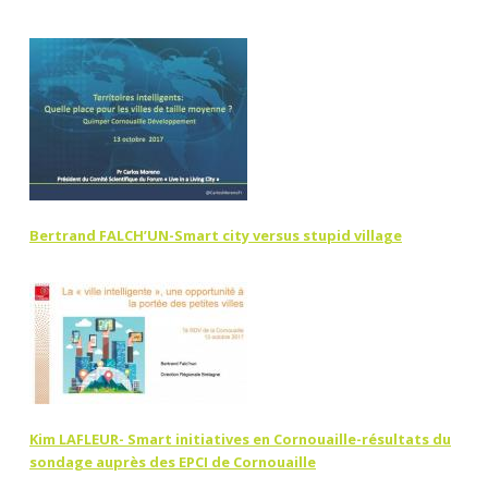
Bertrand FALCH’UN-Smart city versus stupid villa
ge
Kim LAFLEUR- Smart initiatives en Cornouaille-résultats du
sondage auprès des EPCI de Cornouaille