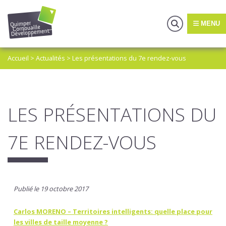
MENU
Accueil
>
Actualités
>
Les présentations du 7e rendez-vous
LES PRÉSENTATIONS DU
7E RENDEZ-VOUS
Publié le 19 octobre 2017
Carlos MORENO – Territoires intelligents: quelle place pour
les villes de taille moyenne ?