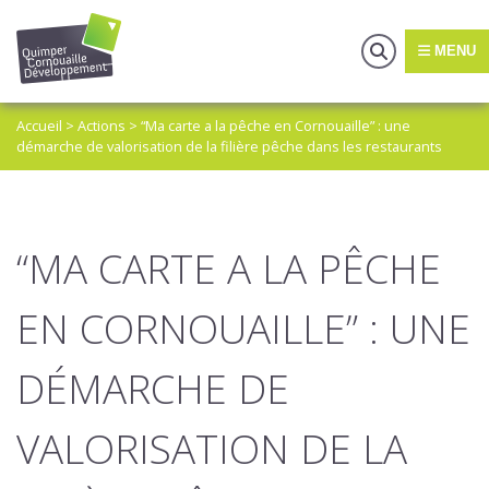
MENU
Accueil
>
Actions
>
“Ma carte a la pêche en Cornouaille” : une
démarche de valorisation de la filière pêche dans les restaurants
“MA CARTE A LA PÊCHE
EN CORNOUAILLE” : UNE
DÉMARCHE DE
VALORISATION DE LA