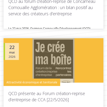
QCD au forum création-reprise de Concarneau
Cornouaille Agglomération : un bilan positif au
service des créateurs d’entreprise
Le 22 mai 2026, Quimper Cornouaille Développement (QCD)
participait au forum création...
22
mai
Toutes les actus de cette rubrique
LIRE LA SUITE
2026
Attractivité économique et territoriale
QCD présente au Forum création-reprise
d’entreprise de CCA [22/5/2026]