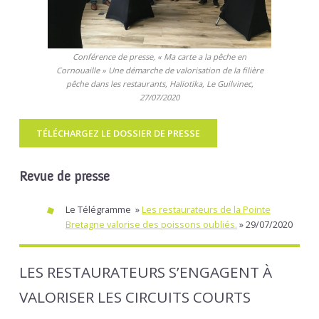
Conférence de presse, « Ma carte a la pêche en
Cornouaille » Une démarche de valorisation de la filière
pêche dans les restaurants, Haliotika, Le Guilvinec,
27/07/2020
TÉLÉCHARGEZ LE DOSSIER DE PRESSE
Revue de presse
Le Télégramme »
Les restaurateurs de la Pointe
Bretagne valorise des poissons oubliés.
» 29/07/2020
LES RESTAURATEURS S’ENGAGENT À
VALORISER LES CIRCUITS COURTS