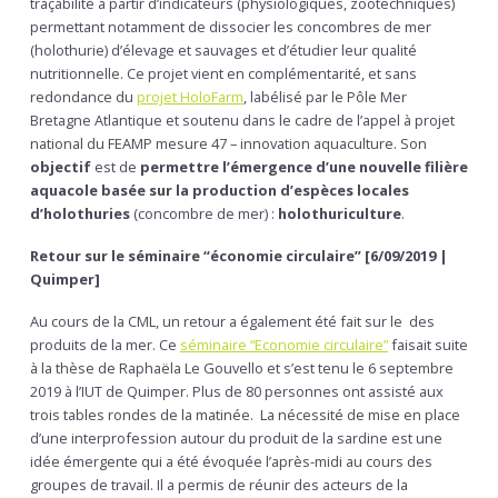
traçabilité à partir d’indicateurs (physiologiques, zootechniques)
permettant notamment de dissocier les concombres de mer
(holothurie) d’élevage et sauvages et d’étudier leur qualité
nutritionnelle. Ce projet vient en complémentarité, et sans
redondance du
projet HoloFarm
, labélisé par le Pôle Mer
Bretagne Atlantique et soutenu dans le cadre de l’appel à projet
national du FEAMP mesure 47 – innovation aquaculture. Son
objectif
est de
permettre l’émergence d’une nouvelle filière
aquacole basée sur la production d’espèces locales
d’holothuries
(concombre de mer) :
holothuriculture
.
Retour sur le séminaire “économie circulaire” [6/09/2019 |
Quimper]
Au cours de la CML, un retour a également été fait sur le des
produits de la mer. Ce
séminaire “Economie circulaire”
faisait suite
à la thèse de Raphaëla Le Gouvello et s’est tenu le 6 septembre
2019 à l’IUT de Quimper. Plus de 80 personnes ont assisté aux
trois tables rondes de la matinée. La nécessité de mise en place
d’une interprofession autour du produit de la sardine est une
idée émergente qui a été évoquée l’après-midi au cours des
groupes de travail. Il a permis de réunir des acteurs de la