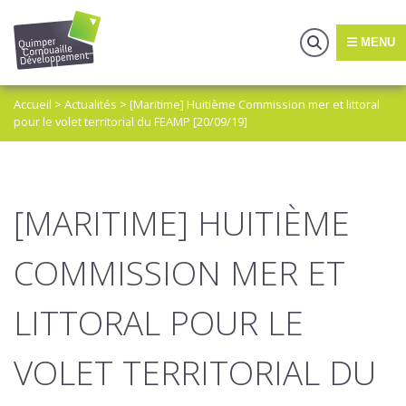
MENU
Accueil
>
Actualités
>
[Maritime] Huitième Commission mer et littoral
pour le volet territorial du FEAMP [20/09/19]
[MARITIME] HUITIÈME
COMMISSION MER ET
LITTORAL POUR LE
VOLET TERRITORIAL DU