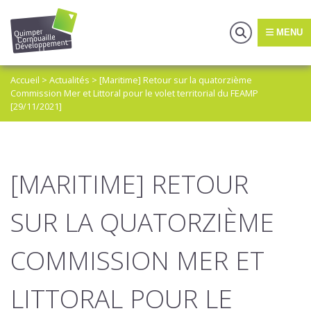
MENU
Accueil
>
Actualités
>
[Maritime] Retour sur la quatorzième
Commission Mer et Littoral pour le volet territorial du FEAMP
[29/11/2021]
[MARITIME] RETOUR
SUR LA QUATORZIÈME
COMMISSION MER ET
LITTORAL POUR LE