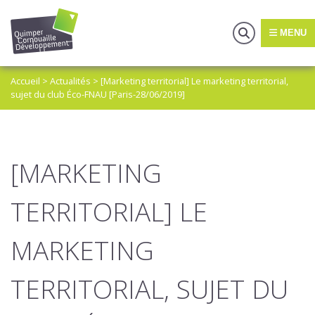
MENU
Accueil
>
Actualités
>
[Marketing territorial] Le marketing territorial,
sujet du club Éco-FNAU [Paris-28/06/2019]
[MARKETING
TERRITORIAL] LE
MARKETING
TERRITORIAL, SUJET DU