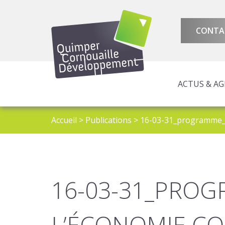
CONTA
ACTUS & A
AMÉNAGEMENT 
ATTRACTIVITÉ 
PROGRAMMES E
Accueil
>
Publications
>
16-03-31_programme_
16-03-31_PROG
L’ÉCONOMIE C