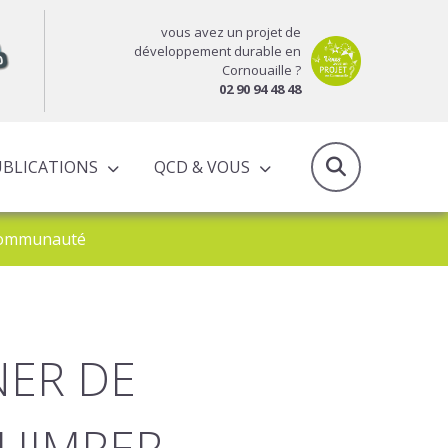
vous avez un projet de
développement durable en
Cornouaille ?
02 90 94 48 48
UBLICATIONS
QCD & VOUS
RAPPORTS D’ACTIVITÉS & PROGRAMMES PARTENARIAUX
 Communauté
NER DE
UIMPER