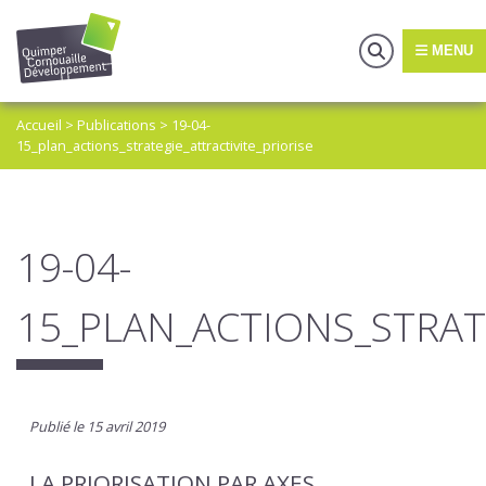
MENU
Accueil
>
Publications
>
19-04-
15_plan_actions_strategie_attractivite_priorise
19-04-
15_PLAN_ACTIONS_STRAT
Publié le 15 avril 2019
LA PRIORISATION PAR AXES