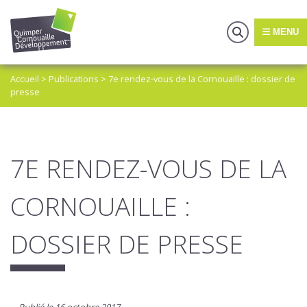
MENU
Accueil
>
Publications
>
7e rendez-vous de la Cornouaille : dossier de
presse
7E RENDEZ-VOUS DE LA
CORNOUAILLE :
DOSSIER DE PRESSE