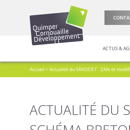
CONTA
ACTUS & A
AMÉNAGEMENT 
ATTRACTIVITÉ 
PROGRAMMES E
Accueil
>
Actualité du SRADDET : ZAN et modif
ACTUALITÉ DU 
SCHÉMA BRETO