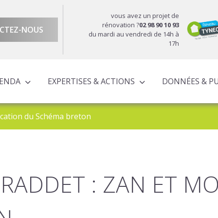
vous avez un projet de
rénovation ?
02 98 90 10 93
CTEZ-NOUS
du mardi au vendredi de 14h à
17h
GENDA
EXPERTISES & ACTIONS
DONNÉES & P
DU TERRITOIRE
ÉCONOMIQUE ET TERRITORIALE
UROPÉENS TERRITORIALISÉS
ACTIONS À L’ÉCHELLE CORNOUAILLAISE
ACTIONS POUR LE COMPTE DES PARTENAIRES
ication du Schéma breton
SRADDET : ZAN ET M
N