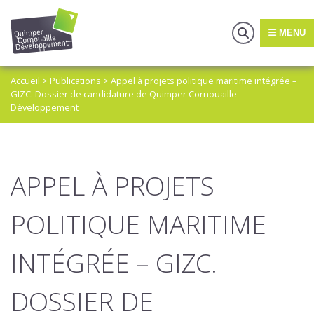
MENU
Accueil
>
Publications
>
Appel à projets politique maritime intégrée –
GIZC. Dossier de candidature de Quimper Cornouaille
Développement
APPEL À PROJETS
POLITIQUE MARITIME
INTÉGRÉE – GIZC.
DOSSIER DE