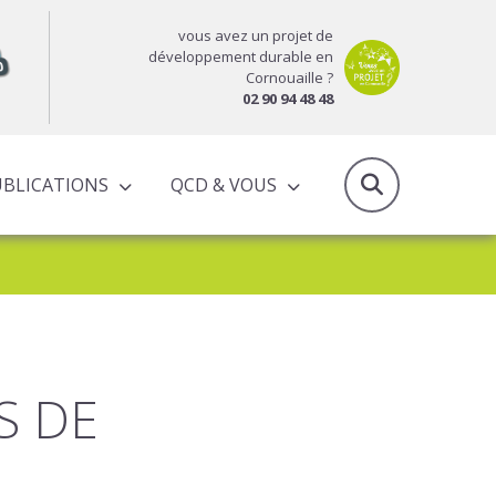
vous avez un projet de
développement durable en
Cornouaille ?
02 90 94 48 48
UBLICATIONS
QCD & VOUS
RAPPORTS D’ACTIVITÉS & PROGRAMMES PARTENARIAUX
S DE