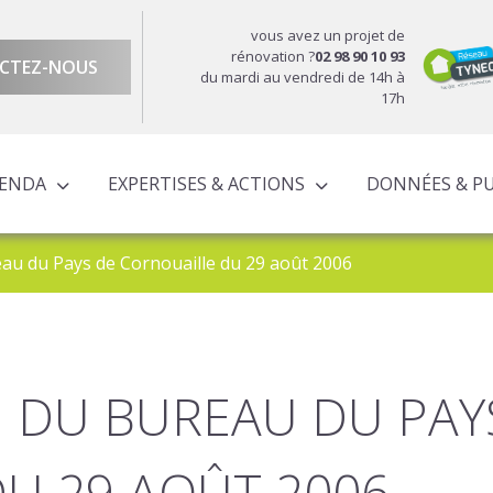
vous avez un projet de
rénovation ?
02 98 90 10 93
CTEZ-NOUS
du mardi au vendredi de 14h à
17h
GENDA
EXPERTISES & ACTIONS
DONNÉES & P
DU TERRITOIRE
ÉCONOMIQUE ET TERRITORIALE
UROPÉENS TERRITORIALISÉS
ACTIONS À L’ÉCHELLE CORNOUAILLAISE
ACTIONS POUR LE COMPTE DES PARTENAIRES
u du Pays de Cornouaille du 29 août 2006
 DU BUREAU DU PAY
U 29 AOÛT 2006