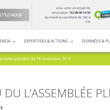
vous avez un projet de
rénovation ?
02 98 90 10 93
CTEZ-NOUS
du mardi au vendredi de 14h à
17h
GENDA
EXPERTISES & ACTIONS
DONNÉES & P
DU TERRITOIRE
ÉCONOMIQUE ET TERRITORIALE
UROPÉENS TERRITORIALISÉS
ACTIONS À L’ÉCHELLE CORNOUAILLAISE
ACTIONS POUR LE COMPTE DES PARTENAIRES
semblée plénière du 18 novembre 2014
DU L’ASSEMBLÉE PL
4