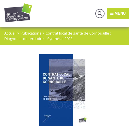
MENU
Accueil
>
Publications
>
Contrat local de santé de Cornouaille :
Diagnostic de territoire – Synthèse 2023