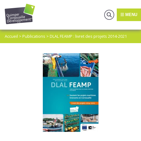
MENU
Accueil
>
Publications
>
DLAL FEAMP : livret des projets 2014-2021