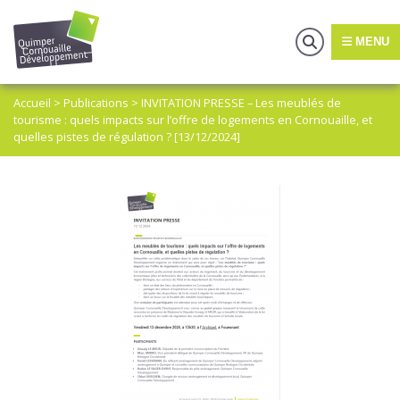
MENU
Accueil
>
Publications
>
INVITATION PRESSE – Les meublés de
tourisme : quels impacts sur l’offre de logements en Cornouaille, et
quelles pistes de régulation ? [13/12/2024]