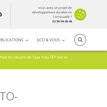
vous avez un projet de
développement durable en
Cornouaille ?
02 90 94 48 48
UBLICATIONS
QCD & VOUS
RAPPORTS D’ACTIVITÉS & PROGRAMMES PARTENARIAUX
ise en oeuvre de l’axe 4 du FEP sur la
UTO-