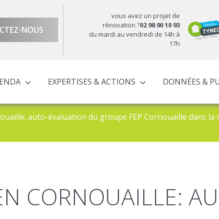
vous avez un projet de
rénovation ?
02 98 90 10 93
CTEZ-NOUS
du mardi au vendredi de 14h à
17h
GENDA
EXPERTISES & ACTIONS
DONNÉES & P
DU TERRITOIRE
ÉCONOMIQUE ET TERRITORIALE
UROPÉENS TERRITORIALISÉS
ACTIONS À L’ÉCHELLE CORNOUAILLAISE
ACTIONS POUR LE COMPTE DES PARTENAIRES
ouaille: auto-évaluation du groupe FEP Cornouaille dans la m
 EN CORNOUAILLE: A