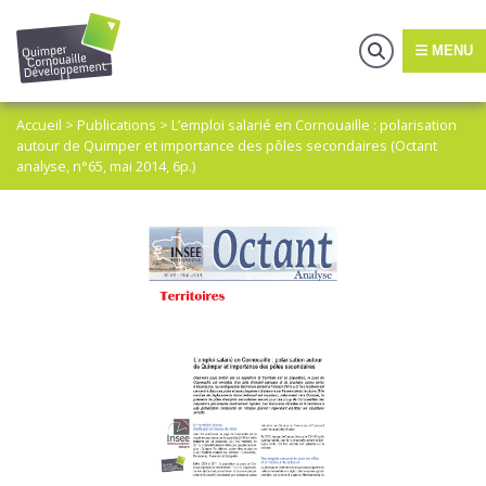
MENU
Accueil
>
Publications
>
L’emploi salarié en Cornouaille : polarisation
autour de Quimper et importance des pôles secondaires (Octant
analyse, n°65, mai 2014, 6p.)