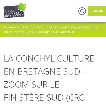
MENU
Accueil
>
Publications
>
La conchyliculture en Bretagne Sud – zoom
sur le Finistère-Sud (CRC Bretagne Sud, avril 2014)
LA CONCHYLICULTURE
EN BRETAGNE SUD –
ZOOM SUR LE
FINISTÈRE-SUD (CRC