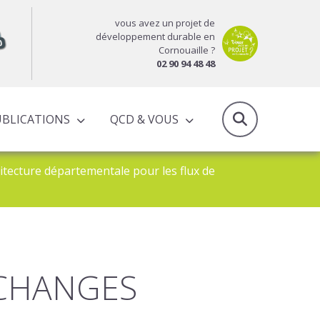
vous avez un projet de
développement durable en
Cornouaille ?
02 90 94 48 48
UBLICATIONS
QCD & VOUS
RAPPORTS D’ACTIVITÉS & PROGRAMMES PARTENARIAUX
itecture départementale pour les flux de
ÉCHANGES