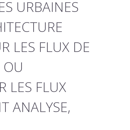
RES URBAINES
HITECTURE
 LES FLUX DE
E OU
 LES FLUX
T ANALYSE,