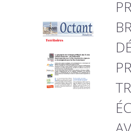
PR
BR
DÉ
PR
TR
ÉC
AV