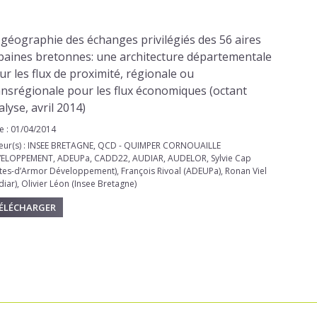
 géographie des échanges privilégiés des 56 aires
baines bretonnes: une architecture départementale
ur les flux de proximité, régionale ou
ansrégionale pour les flux économiques (octant
alyse, avril 2014)
e : 01/04/2014
eur(s) : INSEE BRETAGNE, QCD - QUIMPER CORNOUAILLE
ELOPPEMENT, ADEUPa, CADD22, AUDIAR, AUDELOR, Sylvie Cap
tes-d’Armor Développement), François Rivoal (ADEUPa), Ronan Viel
diar), Olivier Léon (Insee Bretagne)
ÉLÉCHARGER