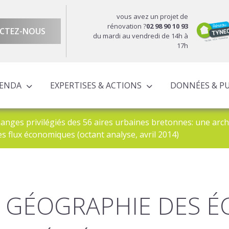
vous avez un projet de
rénovation ?
02 98 90 10 93
CTEZ-NOUS
du mardi au vendredi de 14h à
17h
GENDA
EXPERTISES & ACTIONS
DONNÉES & P
DU TERRITOIRE
ÉCONOMIQUE ET TERRITORIALE
UROPÉENS TERRITORIALISÉS
ACTIONS À L’ÉCHELLE CORNOUAILLAISE
ACTIONS POUR LE COMPTE DES PARTENAIRES
nges privilégiés des 56 aires urbaines bretonnes: une arch
s flux économiques (octant analyse, avril 2014)
 GÉOGRAPHIE DES 