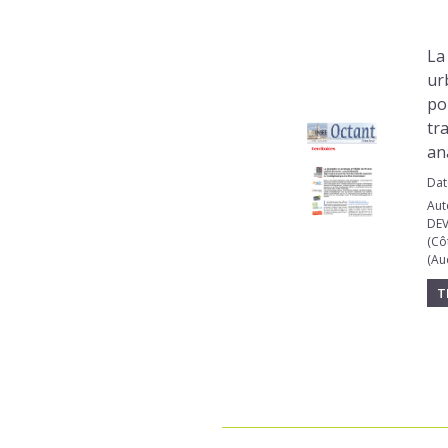
La
ur
po
tr
an
Dat
Aut
DEV
(Cô
(Au
T