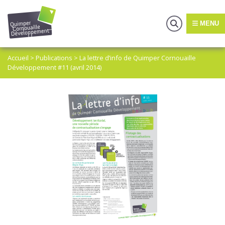
MENU
Accueil
>
Publications
>
La lettre d’info de Quimper Cornouaille
Développement #11 (avril 2014)