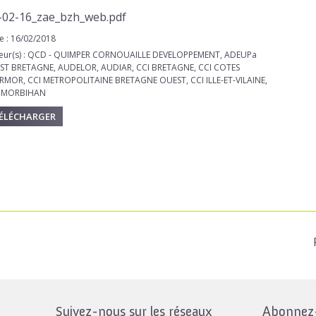
-02-16_zae_bzh_web.pdf
e : 16/02/2018
eur(s) : QCD - QUIMPER CORNOUAILLE DEVELOPPEMENT, ADEUPa
ST BRETAGNE, AUDELOR, AUDIAR, CCI BRETAGNE, CCI COTES
RMOR, CCI METROPOLITAINE BRETAGNE OUEST, CCI ILLE-ET-VILAINE,
I MORBIHAN
ÉLÉCHARGER
Suivez-nous sur les réseaux
Abonnez-v