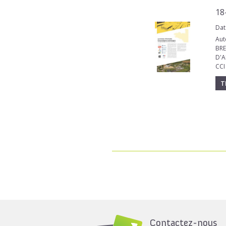
18
Dat
Aut
BRE
D'A
CC
T
Contactez-nous