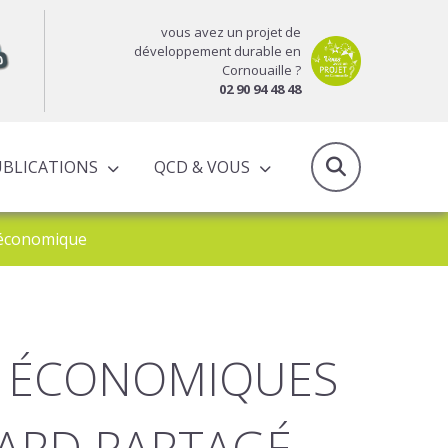
vous avez un projet de
développement durable en
Cornouaille ?
02 90 94 48 48
UBLICATIONS
QCD & VOUS
RAPPORTS D’ACTIVITÉS & PROGRAMMES PARTENARIAUX
r économique
ÉS ÉCONOMIQUES
GARD PARTAGÉ