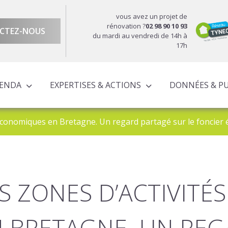
vous avez un projet de
rénovation ?
02 98 90 10 93
CTEZ-NOUS
du mardi au vendredi de 14h à
17h
GENDA
EXPERTISES & ACTIONS
DONNÉES & P
DU TERRITOIRE
ÉCONOMIQUE ET TERRITORIALE
UROPÉENS TERRITORIALISÉS
ACTIONS À L’ÉCHELLE CORNOUAILLAISE
ACTIONS POUR LE COMPTE DES PARTENAIRES
 Économiques en Bretagne. Un regard partagé sur le foncie
S ZONES D’ACTIVIT
 BRETAGNE. UN RE