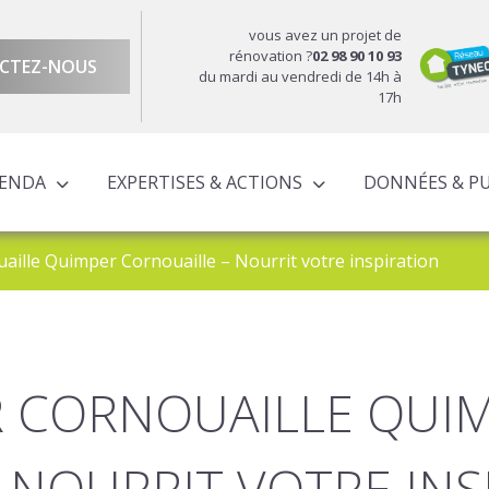
vous avez un projet de
rénovation ?
02 98 90 10 93
CTEZ-NOUS
du mardi au vendredi de 14h à
17h
GENDA
EXPERTISES & ACTIONS
DONNÉES & P
DU TERRITOIRE
ÉCONOMIQUE ET TERRITORIALE
UROPÉENS TERRITORIALISÉS
ACTIONS À L’ÉCHELLE CORNOUAILLAISE
ACTIONS POUR LE COMPTE DES PARTENAIRES
ille Quimper Cornouaille – Nourrit votre inspiration
R CORNOUAILLE QUI
 NOURRIT VOTRE INS