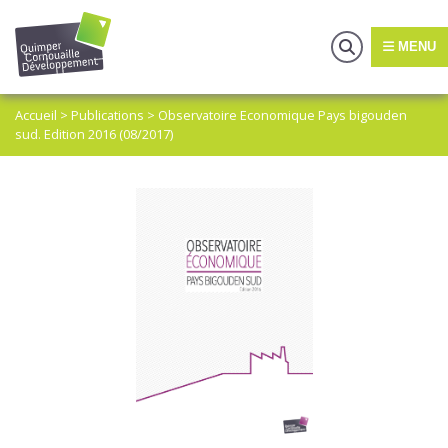
MENU
Accueil
>
Publications
>
Observatoire Economique Pays bigouden
sud. Edition 2016 (08/2017)