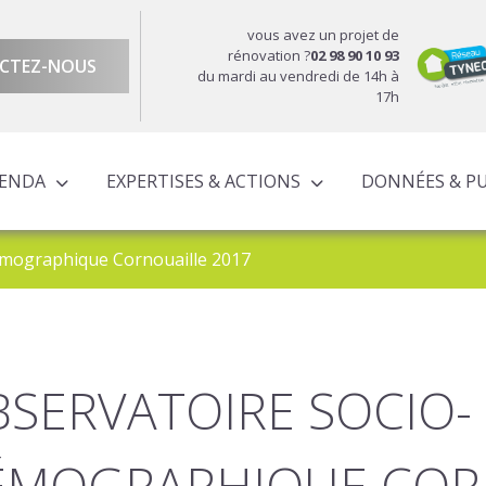
vous avez un projet de
rénovation ?
02 98 90 10 93
CTEZ-NOUS
du mardi au vendredi de 14h à
17h
GENDA
EXPERTISES & ACTIONS
DONNÉES & P
DU TERRITOIRE
ÉCONOMIQUE ET TERRITORIALE
UROPÉENS TERRITORIALISÉS
ACTIONS À L’ÉCHELLE CORNOUAILLAISE
ACTIONS POUR LE COMPTE DES PARTENAIRES
émographique Cornouaille 2017
SERVATOIRE SOCIO-
ÉMOGRAPHIQUE CORN