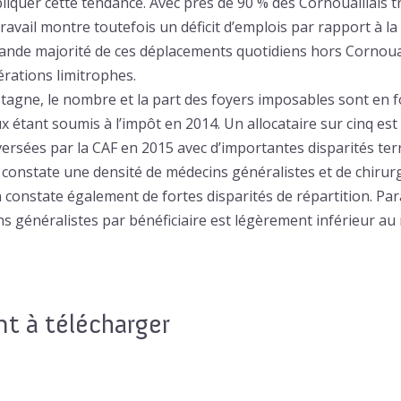
xpliquer cette tendance. Avec près de 90 % des Cornouaillais tra
travail montre toutefois un déficit d’emplois par rapport à l
grande majorité de ces déplacements quotidiens hors Cornoua
érations limitrophes.
tagne, le nombre et la part des foyers imposables sont en f
ux étant soumis à l’impôt en 2014. Un allocataire sur cinq es
versées par la CAF en 2015 avec d’importantes disparités terr
n constate une densité de médecins généralistes et de chirur
n constate également de fortes disparités de répartition. Pa
ns généralistes par bénéficiaire est légèrement inférieur au
 à télécharger