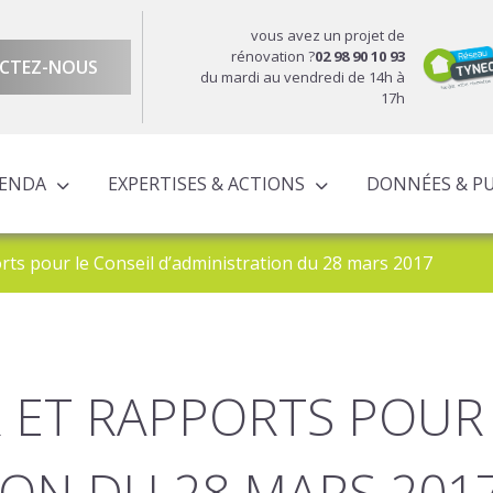
vous avez un projet de
rénovation ?
02 98 90 10 93
CTEZ-NOUS
du mardi au vendredi de 14h à
17h
GENDA
EXPERTISES & ACTIONS
DONNÉES & P
DU TERRITOIRE
ÉCONOMIQUE ET TERRITORIALE
UROPÉENS TERRITORIALISÉS
ACTIONS À L’ÉCHELLE CORNOUAILLAISE
ACTIONS POUR LE COMPTE DES PARTENAIRES
rts pour le Conseil d’administration du 28 mars 2017
 ET RAPPORTS POUR 
ION DU 28 MARS 201