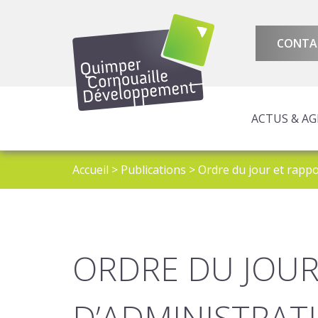
CONTA
ACTUS & A
AMÉNAGEMENT 
ATTRACTIVITÉ 
PROGRAMMES E
Accueil
>
Publications
>
Ordre du jour et rappo
ORDRE DU JOUR
D’ADMINISTRAT