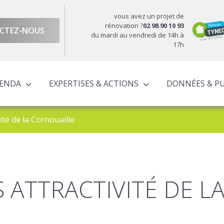
vous avez un projet de
rénovation ?
02 98 90 10 93
CTEZ-NOUS
du mardi au vendredi de 14h à
17h
GENDA
EXPERTISES & ACTIONS
DONNÉES & P
DU TERRITOIRE
ÉCONOMIQUE ET TERRITORIALE
UROPÉENS TERRITORIALISÉS
ACTIONS À L’ÉCHELLE CORNOUAILLAISE
ACTIONS POUR LE COMPTE DES PARTENAIRES
vité de la Cornouaille
S ATTRACTIVITÉ DE L