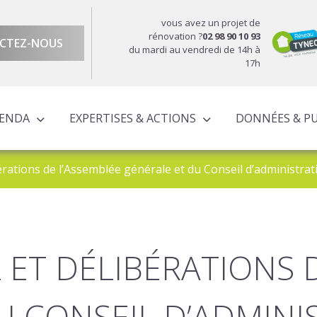
vous avez un projet de
rénovation ?
02 98 90 10 93
CTEZ-NOUS
du mardi au vendredi de 14h à
17h
GENDA
EXPERTISES & ACTIONS
DONNÉES & P
DU TERRITOIRE
ÉCONOMIQUE ET TERRITORIALE
UROPÉENS TERRITORIALISÉS
ACTIONS À L’ÉCHELLE CORNOUAILLAISE
ACTIONS POUR LE COMPTE DES PARTENAIRES
érations de l’Assemblée générale et du Conseil d’administrat
 ET DÉLIBÉRATIONS 
U CONSEIL D’ADMINI