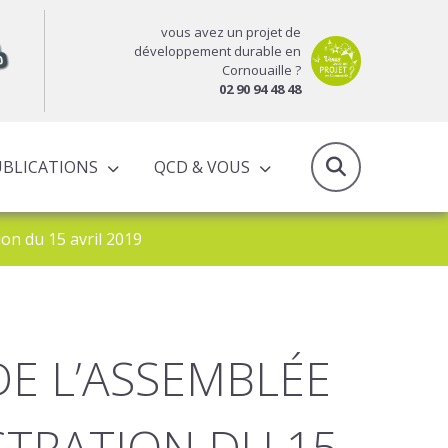
vous avez un projet de
développement durable en
Cornouaille ?
02 90 94 48 48
UBLICATIONS
QCD & VOUS
RAPPORTS D’ACTIVITÉS & PROGRAMMES PARTENARIAUX
ion du 15 avril 2019
DE L’ASSEMBLÉE
STRATION DU 15