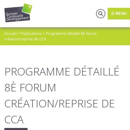
MENU
Accueil
>
Publications
>
Programme détaillé 8è forum
création/reprise de CCA
PROGRAMME DÉTAILLÉ
8È FORUM
CRÉATION/REPRISE DE
CCA