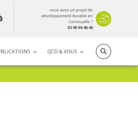
vous avez un projet de
développement durable en
Cornouaille ?
02 90 94 48 48
UBLICATIONS
QCD & VOUS
RAPPORTS D’ACTIVITÉS & PROGRAMMES PARTENARIAUX