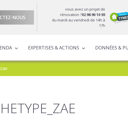
vous avez un projet de
rénovation ?
02 98 90 10 93
CTEZ-NOUS
du mardi au vendredi de 14h à
17h
GENDA
EXPERTISES & ACTIONS
DONNÉES & P
DU TERRITOIRE
ÉCONOMIQUE ET TERRITORIALE
UROPÉENS TERRITORIALISÉS
ACTIONS À L’ÉCHELLE CORNOUAILLAISE
ACTIONS POUR LE COMPTE DES PARTENAIRES
_zae
HETYPE_ZAE